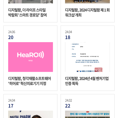
디지털팜, 더 라이프 스타일
디지털팜, 2024 디지털팜 제 1 회
박람회 '스마트 경로당' 참여
워크샵 개최
24.06
24.04
20
18
디지털팜, 청각재활소프트웨어
디지털팜, 2024년 4월 벤처기업
'히어로' 혁신의료기기 지정
인증 획득
24.04
24.02
17
22