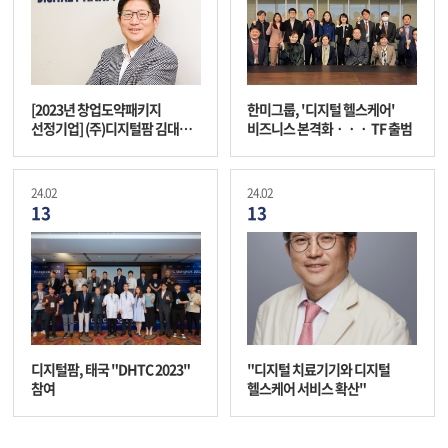
[2023년 창업도약패키지
한미그룹, '디지털 헬스케어'
선정기업] (주)디지털팜 김대진
비즈니스 본격화ㆍㆍㆍ TF 출범
대표님 인터뷰
24.02
24.02
13
13
디지털팜, 태국 "DHTC 2023"
"디지털 치료기기와 디지털
참여
헬스케어 서비스 확산"