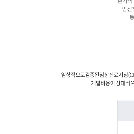
환자의 
안전
통
임상적으로검증된임상진료지침(CPG,Clin
개발비용이 상대적으