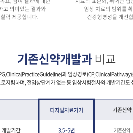
목표, 참여 결과에 대한
치료의 표준화, 뛰어난 접
하고 의미있는 결과와
임상 치료의 범위를 
찰력 제공합니다.
건강형평성을 개선합
기존신약개발과
비교
icalPracticeGuideline)과 임상경로(CP,ClinicalPa
로저렴하며, 전임상단계가 없는 등 임상시험절차와 개발기간도 
기존신약
디지털치료기기
개발기간
3.5~5년
기존신약