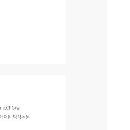
ne,CPG)등
)에 게재된 임상논문