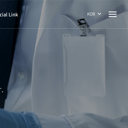
KOR
cial Link
.