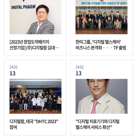
[2023년 창업도약패키지
한미그룹, '디지털 헬스케어'
선정기업] (주)디지털팜 김대진
비즈니스 본격화ㆍㆍㆍ TF 출범
대표님 인터뷰
24.02
24.02
13
13
디지털팜, 태국 "DHTC 2023"
"디지털 치료기기와 디지털
참여
헬스케어 서비스 확산"