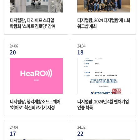
디지털팜, 더 라이프 스타일
디지털팜, 2024 디지털팜 제 1 회
박람회 '스마트 경로당' 참여
워크샵 개최
24.06
24.04
20
18
디지털팜, 청각재활소프트웨어
디지털팜, 2024년 4월 벤처기업
'히어로' 혁신의료기기 지정
인증 획득
24.04
24.02
17
22